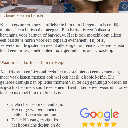
Inclusief ervaren barista
Kiest u ervoor om onze koffiebar te huren in Bergen dan is er altijd
minimaal één barista die meegaat. Een barista is een Italiaanse
benaming voor barman of barvrouw. Het is ook mogelijk om alleen
een barista te huren voor een bepaald evenement. Hij of zij
verwelkomt de gasten en neemt alle zorgen uit handen. Iedere barista
heeft een professionele opleiding afgerond en is uiterst gastvrij.
Waarom een koffiebar huren? Bergen
Aan fris, wijn en bier ontbreekt het meestal niet op een evenement,
maar vaak lusten mensen ook wel een heerlijk kopje koffie. Dit
geliefde drankje kan op ieder moment van de dag genuttigd worden en
is geschikt voor elk soort evenement. Bent u benieuwd waarom u onze
koffiebars moet huren? Omdat ze:
Geheel zelfvoorzienend zijn.
Het enige wat we moeten
hebben is een stroompunt.
Echte blikvangers zijn door
het hoogglans design en de