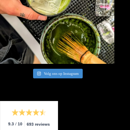
Volg ons op Instagram
/
9.3
10
693 reviews