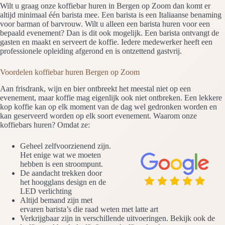
Wilt u graag onze koffiebar huren in Bergen op Zoom dan komt er
altijd minimaal één barista mee. Een barista is een Italiaanse benaming
voor barman of barvrouw. Wilt u alleen een barista huren voor een
bepaald evenement? Dan is dit ook mogelijk. Een barista ontvangt de
gasten en maakt en serveert de koffie. Iedere medewerker heeft een
professionele opleiding afgerond en is ontzettend gastvrij.
Voordelen koffiebar huren Bergen op Zoom
Aan frisdrank, wijn en bier ontbreekt het meestal niet op een
evenement, maar koffie mag eigenlijk ook niet ontbreken. Een lekkere
kop koffie kan op elk moment van de dag wel gedronken worden en
kan geserveerd worden op elk soort evenement. Waarom onze
koffiebars huren? Omdat ze:
Geheel zelfvoorzienend zijn.
Het enige wat we moeten
hebben is een stroompunt.
De aandacht trekken door
het hoogglans design en de
LED verlichting
Altijd bemand zijn met
ervaren barista’s die raad weten met latte art
Verkrijgbaar zijn in verschillende uitvoeringen. Bekijk ook de