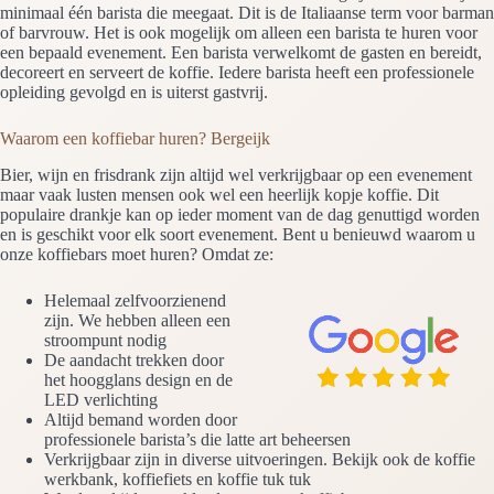
minimaal één barista die meegaat. Dit is de Italiaanse term voor barman
of barvrouw. Het is ook mogelijk om alleen een barista te huren voor
een bepaald evenement. Een barista verwelkomt de gasten en bereidt,
decoreert en serveert de koffie. Iedere barista heeft een professionele
opleiding gevolgd en is uiterst gastvrij.
Waarom een koffiebar huren? Bergeijk
Bier, wijn en frisdrank zijn altijd wel verkrijgbaar op een evenement
maar vaak lusten mensen ook wel een heerlijk kopje koffie. Dit
populaire drankje kan op ieder moment van de dag genuttigd worden
en is geschikt voor elk soort evenement. Bent u benieuwd waarom u
onze koffiebars moet huren? Omdat ze:
Helemaal zelfvoorzienend
zijn. We hebben alleen een
stroompunt nodig
De aandacht trekken door
het hoogglans design en de
LED verlichting
Altijd bemand worden door
professionele barista’s die latte art beheersen
Verkrijgbaar zijn in diverse uitvoeringen. Bekijk ook de koffie
werkbank, koffiefiets en koffie tuk tuk