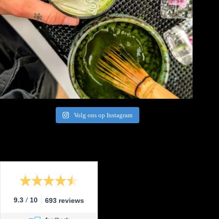
Volg ons op Instagram
/
9.3
10
693 reviews