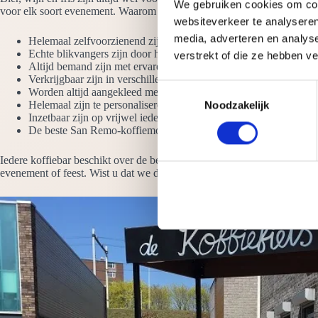
We gebruiken cookies om cont
voor elk soort evenement. Waarom onze koffiebars huren? Omdat ze:
websiteverkeer te analyseren
media, adverteren en analys
Helemaal zelfvoorzienend zijn. We hebben alleen een stroompun
Echte blikvangers zijn door het hoogglans ontwerp en de LED-ve
verstrekt of die ze hebben v
Altijd bemand zijn met ervaren barista’s die verstand hebben van l
Verkrijgbaar zijn in verschillende uitvoeringen. Bekijk ook de ko
T
Worden altijd aangekleed met vazen koffiebonen
Helemaal zijn te personaliseren met jouw logo
Noodzakelijk
o
Inzetbaar zijn op vrijwel iedere locatie, zowel binnen als buiten
e
De beste San Remo-koffiemolens en espressomachines hebben
s
t
Iedere koffiebar beschikt over de beste koffiemachines, molens en toeb
evenement of feest. Wist u dat we de koffiebar ook kunnen personalise
e
m
m
i
n
g
s
s
e