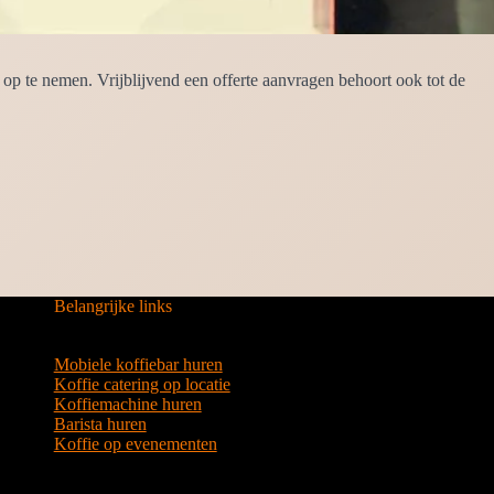
p te nemen. Vrijblijvend een offerte aanvragen behoort ook tot de
Belangrijke links
Mobiele koffiebar huren
Koffie catering op locatie
Koffiemachine huren
Barista huren
Koffie op evenementen