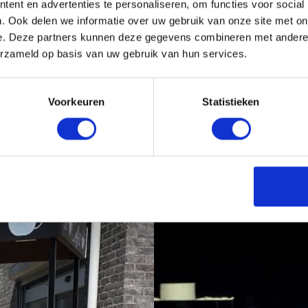
ent en advertenties te personaliseren, om functies voor social
. Ook delen we informatie over uw gebruik van onze site met on
e. Deze partners kunnen deze gegevens combineren met andere i
t nodig
rlichting
erzameld op basis van uw gebruik van hun services.
atte art
ffie werkbank, koffiefiets en koffie tuk tuk
Voorkeuren
Statistieken
ehoren. Wij zorgen ervoor dat alles van A tot Z is geregeld. Wij nemen
ren? Het is mogelijk uw naam of logo op de voorzijde van de koffiebar 