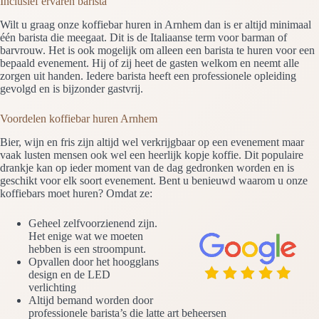
Inclusief ervaren barista
Wilt u graag onze koffiebar huren in Arnhem dan is er altijd minimaal
één barista die meegaat. Dit is de Italiaanse term voor barman of
barvrouw. Het is ook mogelijk om alleen een barista te huren voor een
bepaald evenement. Hij of zij heet de gasten welkom en neemt alle
zorgen uit handen. Iedere barista heeft een professionele opleiding
gevolgd en is bijzonder gastvrij.
Voordelen koffiebar huren Arnhem
Bier, wijn en fris zijn altijd wel verkrijgbaar op een evenement maar
vaak lusten mensen ook wel een heerlijk kopje koffie. Dit populaire
drankje kan op ieder moment van de dag gedronken worden en is
geschikt voor elk soort evenement. Bent u benieuwd waarom u onze
koffiebars moet huren? Omdat ze:
Geheel zelfvoorzienend zijn.
Het enige wat we moeten
hebben is een stroompunt.
Opvallen door het hoogglans
design en de LED
verlichting
Altijd bemand worden door
professionele barista’s die latte art beheersen