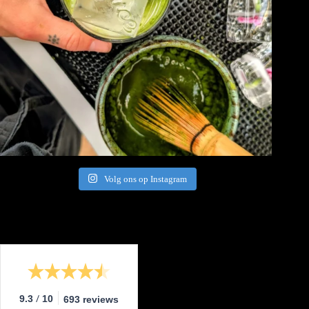
Volg ons op Instagram
/
9.3
10
693 reviews