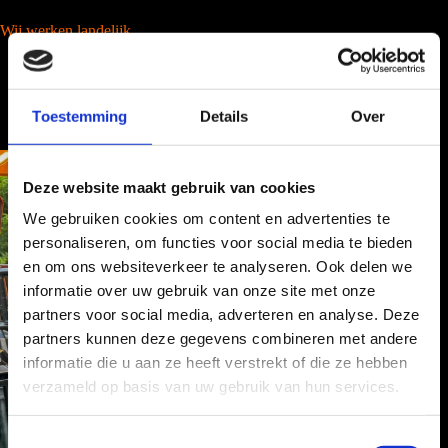
Wij werken landelijk
Toestemming
Details
Over
Deze website maakt gebruik van cookies
We gebruiken cookies om content en advertenties te
personaliseren, om functies voor social media te bieden
en om ons websiteverkeer te analyseren. Ook delen we
informatie over uw gebruik van onze site met onze
partners voor social media, adverteren en analyse. Deze
partners kunnen deze gegevens combineren met andere
informatie die u aan ze heeft verstrekt of die ze hebben
verzameld op basis van uw gebruik van hun services.
T