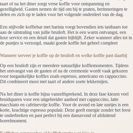
taart of na het diner zorgt verse koffie voor ontspanning en
gezelligheid. Gasten nemen de tijd om bij te praten, herinneringen te
delen en zich op te laden voor het volgende onderdeel van de dag.
Een stijlvolle koffiebar met barista voegt bovendien iets tastbaars toe
aan de uitstraling van jullie bruiloft. Het is een warm ontvangst, een
luxe service en een detail dat gasten bijblijft. Zeker wanneer alles tot in
de puntjes is verzorgd, maakt goede koffie het geheel compleet
Wanneer serveer je koffie op de bruiloft en welke koffie past daarbij
Op een bruiloft zijn er meerdere natuurlijke koffiemomenten. Tijdens
het ontvangst van de gasten of na de ceremonie wordt vaak gekozen
voor toegankelijke koffies zoals espresso, americano en cappuccino.
Dit combineert mooi met taart of andere zoete lekkernijen.
Na het diner is koffie bijna vanzelfsprekend. In deze fase kiezen veel
bruidsparen voor een uitgebreider aanbod met cappuccino, latte
macchiato en cafeïnevrije koffie. Voor de avond en late uurtjes is een
korte, krachtige espresso populair. Deze geeft energie zonder het feest
te onderbreken en past perfect bij een dansavond of afsluitend
borrelmoment.