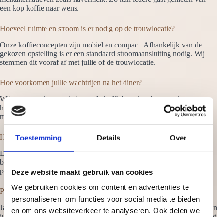
een kop koffie naar wens.
Hoeveel ruimte en stroom is er nodig op de trouwlocatie?
Onze koffieconcepten zijn mobiel en compact. Afhankelijk van de
gekozen opstelling is er een standaard stroomaansluiting nodig. Wij
stemmen dit vooraf af met jullie of de trouwlocatie.
Hoe voorkomen jullie wachtrijen na het diner?
Wij stemmen de capaciteit van de koffiebar af op het aantal gasten en
het moment van serveren. Bij grotere groepen werken we met
meerdere machines of barista’s zodat de doorloop soepel blijft.
Hoe lang duurt de opbouw en afbouw van de koffiebar?
Toestemming
Details
Over
De opbouw en afbouw nemen gemiddeld dertig tot zestig minuten in
beslag. Dit gebeurt altijd in overleg met de locatie en zonder de
planning van de bruiloft te verstoren.
Deze website maakt gebruik van cookies
We gebruiken cookies om content en advertenties te
Past de koffiebar bij het thema van onze bruiloft?
personaliseren, om functies voor social media te bieden
Ja, de uitstraling van de koffiebar kan worden afgestemd op de stijl van
en om ons websiteverkeer te analyseren. Ook delen we
jullie bruiloft. Of het nu landelijk, modern of klassiek is, wij zorgen dat