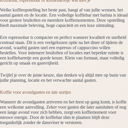
Koffiebar, espressobar of koffiebarretje wat kies je
Welke koffieopstelling het beste past, hangt af van jullie wensen, het
aantal gasten en de locatie. Een volledige koffiebar met barista is ideaal
voor grotere bruiloften en meerdere koffiemomenten. Deze opstelling
biedt maximale beleving, hoge capaciteit en een luxe uitstraling.
Een espressobar is compacter en perfect wanneer kwaliteit en snelheid
centraal staan. Dit is een veelgekozen optie na het diner of tijdens de
avond, waarbij gasten snel een espresso of cappuccino willen
bestellen. Voor intiemere bruiloften of locaties met beperkte ruimte is
een koffiebarretje een goede keuze. Klein van formaat, maar volledig
gericht op smaak en gastvrijheid.
Twijfel je over de juiste keuze, dan denken wij altijd mee op basis van
jullie planning, locatie en het verwachte aantal gasten.
Koffie voor avondgasten en late uurtjes
Wanneer de avondgasten arriveren en het feest op gang komt, is koffie
een welkome aanvulling. Zeker voor gasten die later aansluiten of nog
een lange avond voor zich hebben, zorgt een koffiemoment voor
nieuwe energie. Door de koffiebar slim te plaatsen blijft deze
toegankelijk zonder de dansvloer te verstoren.