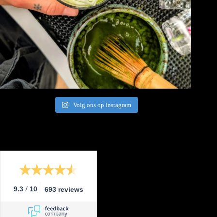
Volg ons op Instagram
/
9.3
10
693 reviews