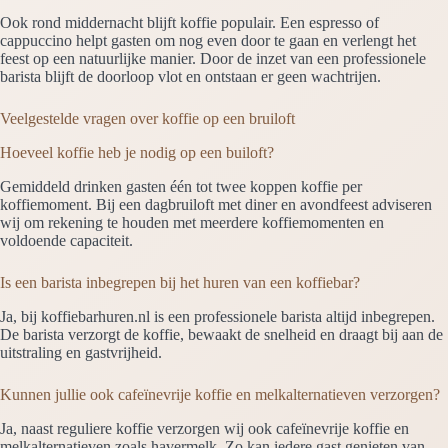
Ook rond middernacht blijft koffie populair. Een espresso of
cappuccino helpt gasten om nog even door te gaan en verlengt het
feest op een natuurlijke manier. Door de inzet van een professionele
barista blijft de doorloop vlot en ontstaan er geen wachtrijen.
Veelgestelde vragen over koffie op een bruiloft
Hoeveel koffie heb je nodig op een builoft?
Gemiddeld drinken gasten één tot twee koppen koffie per
koffiemoment. Bij een dagbruiloft met diner en avondfeest adviseren
wij om rekening te houden met meerdere koffiemomenten en
voldoende capaciteit.
Is een barista inbegrepen bij het huren van een koffiebar?
Ja, bij koffiebarhuren.nl is een professionele barista altijd inbegrepen.
De barista verzorgt de koffie, bewaakt de snelheid en draagt bij aan de
uitstraling en gastvrijheid.
Kunnen jullie ook cafeïnevrije koffie en melkalternatieven verzorgen?
Ja, naast reguliere koffie verzorgen wij ook cafeïnevrije koffie en
melkalternatieven zoals havermelk. Zo kan iedere gast genieten van