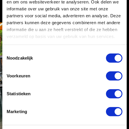
en om ons websiteverkeer te analyseren. Ook delen we
informatie over uw gebruik van onze site met onze
partners voor social media, adverteren en analyse. Deze
partners kunnen deze gegevens combineren met andere
informatie die u aan ze heeft verstrekt of die ze hebben
verzameld op basis van uw gebruik van hun services.
T
Noodzakelijk
o
e
s
Voorkeuren
t
e
m
Statistieken
m
i
Marketing
n
g
s