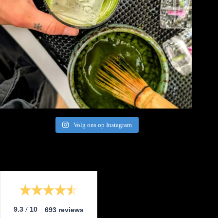
Volg ons op Instagram
/
9.3
10
693 reviews