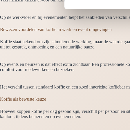
i
n
Op de werkvloer en bij evenementen helpt het aanbieden van verschillen
g
s
Bewezen voordelen van koffie in werk en event omgevingen
s
Koffie staat bekend om zijn stimulerende werking, maar de waarde gaat v
e
uit tot gesprek, ontmoeting en een natuurlijke pauze.
l
e
c
Op events en beurzen is dat effect extra zichtbaar. Een professionele k
comfort voor medewerkers en bezoekers.
t
i
e
Het verschil tussen standaard koffie en een goed ingerichte koffiebar me
Koffie als bewuste keuze
Hoeveel koppen koffie per dag gezond zijn, verschilt per persoon en situ
kantoor, tijdens beurzen en op evenementen.