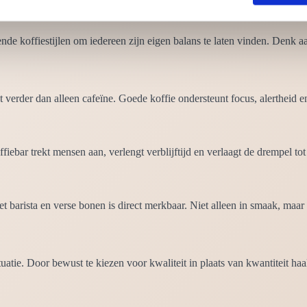
de koffiestijlen om iedereen zijn eigen balans te laten vinden. Denk aa
erder dan alleen cafeïne. Goede koffie ondersteunt focus, alertheid en 
offiebar trekt mensen aan, verlengt verblijftijd en verlaagt de drempel 
t barista en verse bonen is direct merkbaar. Niet alleen in smaak, maar 
atie. Door bewust te kiezen voor kwaliteit in plaats van kwantiteit haal