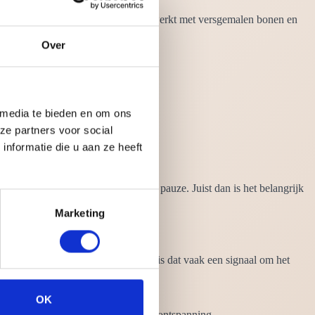
s ervaren. Zeker wanneer er wordt gewerkt met versgemalen bonen en
Over
 media te bieden en om ons
ze partners voor social
nformatie die u aan ze heeft
ar ook als sociaal moment en korte pauze. Juist dan is het belangrijk
Marketing
kt of dat je slaap eronder lijdt, dan is dat vaak een signaal om het
OK
 je later op de dag ruimte laat voor ontspanning.