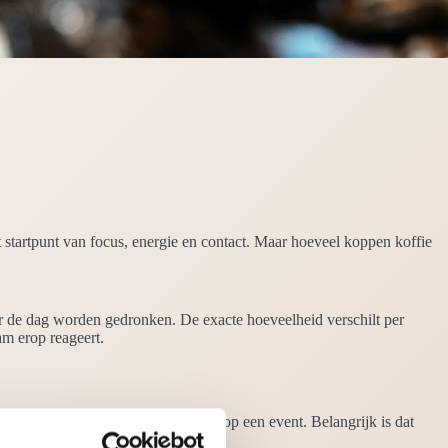
 startpunt van focus, energie en contact. Maar hoeveel koppen koffie
er de dag worden gedronken. De exacte hoeveelheid verschilt per
am erop reageert.
 actieve werkdag of een lange dag op een event. Belangrijk is dat