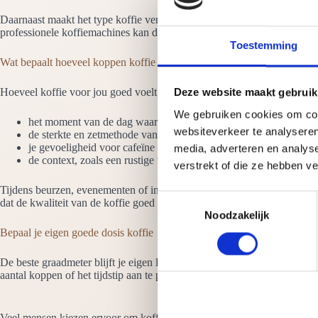
Daarnaast maakt het type koffie verschil. Een espresso, lungo of filt
professionele koffiemachines kan de intensiteit per kop variëren.
Toestemming
Wat bepaalt hoeveel koppen koffie voor jou passend zijn?
Hoeveel koffie voor jou goed voelt, wordt door meerdere factoren bepaa
Deze website maakt gebruik
We gebruiken cookies om cont
het moment van de dag waarop je koffie drinkt
websiteverkeer te analyseren
de sterkte en zetmethode van de koffie
je gevoeligheid voor cafeïne
media, adverteren en analys
de context, zoals een rustige werkdag of een druk event
verstrekt of die ze hebben v
Tijdens beurzen, evenementen of intensieve werkdagen wordt koffie vaak
T
dat de kwaliteit van de koffie goed is, zodat één kop ook echt voldoeni
Noodzakelijk
o
Bepaal je eigen goede dosis koffie
e
s
De beste graadmeter blijft je eigen lichaam. Geeft koffie je focus en ene
t
aantal koppen of het tijdstip aan te passen.
e
m
Veel mensen kiezen ervoor om koffie vooral in de ochtend en vroege midd
m