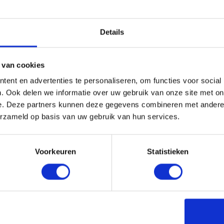
erkoffie bevat ieder een andere hoeveelheid cafeïne en wordt ook ander
Details
ld. De belangrijkste zijn:
 van cookies
ent en advertenties te personaliseren, om functies voor social
. Ook delen we informatie over uw gebruik van onze site met on
e. Deze partners kunnen deze gegevens combineren met andere i
erzameld op basis van uw gebruik van hun services.
 anders ingezet dan thuis. Het fungeert niet alleen als energiebron, ma
ng geeft.
Voorkeuren
Statistieken
rgie zonder onrust, dan zit je meestal goed. Merk je dat je opgejaagd raa
ag te drinken. Zo profiteer je van de concentratie en alertheid, terwijl