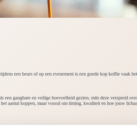
tijdens een beurs of op een evenement is een goede kop koffie vaak het
als een gangbare en veilige hoeveelheid gezien, mits deze verspreid ov
 het aantal koppen, maar vooral om timing, kwaliteit en hoe jouw licha
tige cafeïne inname. Dit niveau past voor veel mensen goed binnen een
rek aan rust.