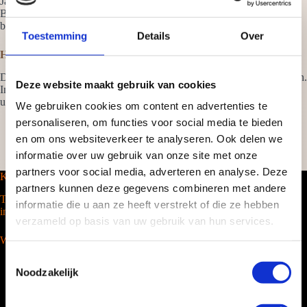
Ja, een barista koffiebar kan zowel binnen als buiten worden ingezet.
Bij buitenlocaties wordt gekeken naar ondergrond, bereikbaarheid en
beschutting om kwaliteit en veiligheid te garanderen.
Toestemming
Details
Over
Hoe worden wachtrijen tijdens piekmomenten voorkomen?
Door vooraf de bezoekersstroom en piekmomenten in kaart te brengen.
Deze website maakt gebruik van cookies
Indien nodig wordt de inzet aangepast met extra barista’s, meerdere
uitgiftepunten of een compact koffiemenu.
We gebruiken cookies om content en advertenties te
personaliseren, om functies voor social media te bieden
en om ons websiteverkeer te analyseren. Ook delen we
informatie over uw gebruik van onze site met onze
partners voor social media, adverteren en analyse. Deze
Koffiebarhuren
partners kunnen deze gegevens combineren met andere
Tel. 088-2035100
informatie die u aan ze heeft verstrekt of die ze hebben
info@barcompany.nl
verzameld op basis van uw gebruik van hun services.
Wij werken landelijk
T
Noodzakelijk
o
e