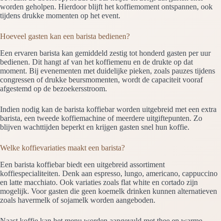
worden geholpen. Hierdoor blijft het koffiemoment ontspannen, ook
tijdens drukke momenten op het event.
Hoeveel gasten kan een barista bedienen?
Een ervaren barista kan gemiddeld zestig tot honderd gasten per uur
bedienen. Dit hangt af van het koffiemenu en de drukte op dat
moment. Bij evenementen met duidelijke pieken, zoals pauzes tijdens
congressen of drukke beursmomenten, wordt de capaciteit vooraf
afgestemd op de bezoekersstroom.
Indien nodig kan de barista koffiebar worden uitgebreid met een extra
barista, een tweede koffiemachine of meerdere uitgiftepunten. Zo
blijven wachttijden beperkt en krijgen gasten snel hun koffie.
Welke koffievariaties maakt een barista?
Een barista koffiebar biedt een uitgebreid assortiment
koffiespecialiteiten. Denk aan espresso, lungo, americano, cappuccino
en latte macchiato. Ook variaties zoals flat white en cortado zijn
mogelijk. Voor gasten die geen koemelk drinken kunnen alternatieven
zoals havermelk of sojamelk worden aangeboden.
Naast koffie kan het menu worden aangevuld met thee en warme