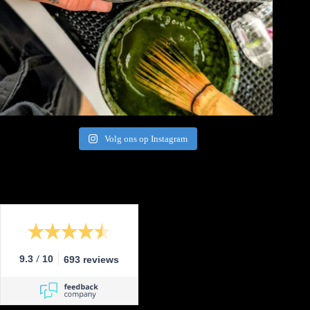
Volg ons op Instagram
/
9.3
10
693 reviews